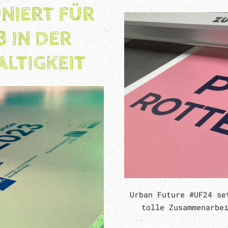
INIERT FÜR
 IN DER
LTIGKEIT
Urban Future #UF24 se
tolle Zusammenarbe