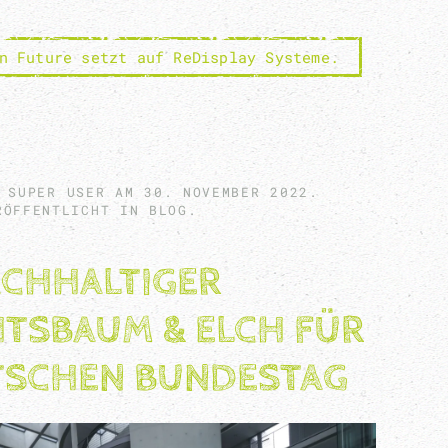
n Future setzt auf ReDisplay Systeme.
N SUPER USER AM
30. NOVEMBER 2022
.
RÖFFENTLICHT IN
BLOG
.
CHHALTIGER
TSBAUM & ELCH FÜR
TSCHEN BUNDESTAG