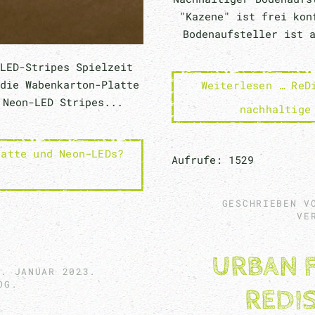
"Kazene" ist frei kon
Bodenaufsteller ist 
LED-Stripes Spielzeit
die Wabenkarton-Platte
Weiterlesen … ReD
 Neon-LED Stripes...
nachhaltige
latte und Neon-LEDs?
Aufrufe: 1529
GESCHRIEBEN V
VE
URBAN 
5. JANUAR 2023
.
OG
.
REDI