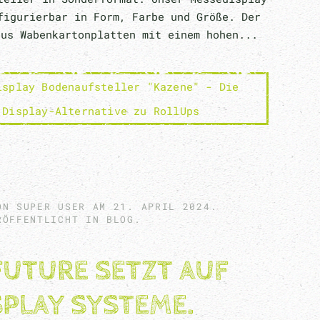
figurierbar in Form, Farbe und Größe. Der
aus Wabenkartonplatten mit einem hohen...
isplay Bodenaufsteller "Kazene" - Die
 Display-Alternative zu RollUps
ON SUPER USER AM
21. APRIL 2024
.
RÖFFENTLICHT IN
BLOG
.
FUTURE SETZT AUF
SPLAY SYSTEME.