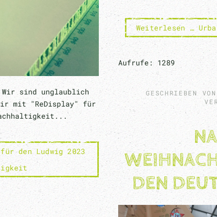
Weiterlesen … Urba
Aufrufe: 1289
 Wir sind unglaublich
GESCHRIEBEN VO
VE
ir mit "ReDisplay" für
achhaltigkeit...
NA
 für den Ludwig 2023
WEIHNACH
tigkeit
DEN DEU