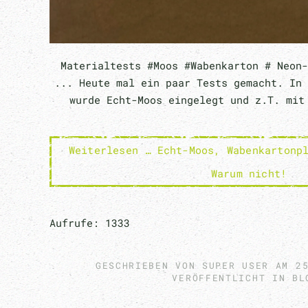
Materialtests #Moos #Wabenkarton # Neon-
... Heute mal ein paar Tests gemacht. In 
wurde Echt-Moos eingelegt und z.T. mit
Weiterlesen … Echt-Moos, Wabenkartonp
Warum nicht!
Aufrufe: 1333
GESCHRIEBEN VON SUPER USER AM
2
VERÖFFENTLICHT IN
BL